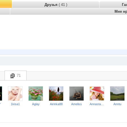
Друзья
( 41 )
Га
Мне н
71
*
1kisa1
Aglay
Airinka88
Ameliss
Annastasiay
Anntu