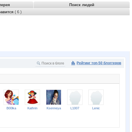
лерея
Поиск людей
равится
( 6 )
Рейтинг топ-50 блоггеров
B00lka
Kathrin
Ksenneya
L1007
Lenic