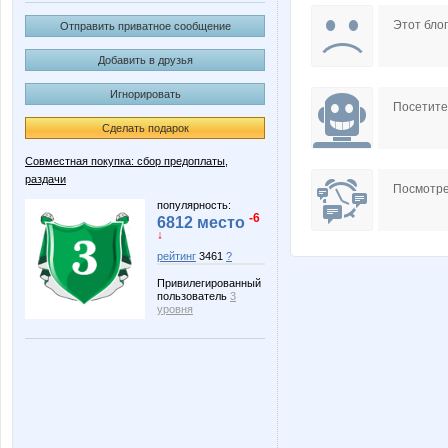
Lonza
Modnits
Этот блог
Отправить приватное сообщение
Добавить в друзья
Игнорировать
Vinogradinka
anniiss
Посетит
Сделать подарок
Совместная покупка: сбор предоплаты,
раздачи
mashama
maxijaz
Посмотре
популярность:
-6
6812 место
↓
рейтинг
3461
?
Добрый знакЪ
Джула
Привилегированный
пользователь
3
уровня
СуперГайка
СЛ@