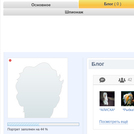
Блог
( 0 )
Основное
Шпионаж
Блог
42
*АЛИСКА*
*Рыбка
Посмотреть ещё
Портрет заполнен на 44 %