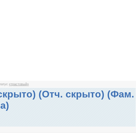
статус
«трастовый»
скрыто) (Отч. скрыто) (Фам.
а)