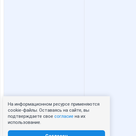
На информационном ресурсе применяются
Статистика портрета:
cookie-файлы. Оставаясь на сайте, вы
подтверждаете свое
согласие
на их
сейчас просматривают портрет - 0
использование.
зарегистрированные пользователи
посетившие портрет за 7 дней - 0