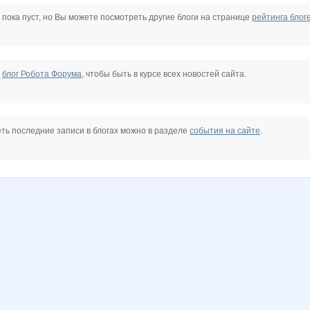
a
Nata30
Natalya2907
Nice-looking
Olushka)
Salerno
Sammer
 пока пуст, но Вы можете посмотреть другие блоги на странице
рейтинга блог
anusha21
belkastrelka
brunia
confessa*
cornflour
karina-kiss
е
блог Робота Форума
, чтобы быть в курсе всех новостей сайта.
10
natasha82
or-ange
sparrow
stauri
юля23
марг0ша
ть последние записи в блогах можно в разделе
события на сайте
.
й
Елена АЛ
Голуба
Иришка13
Канцелярик
Коряба
Лёлишна@
ДЕНЬК@Я
Турбомодная
Зла
Шахусь
ШаГаНэ