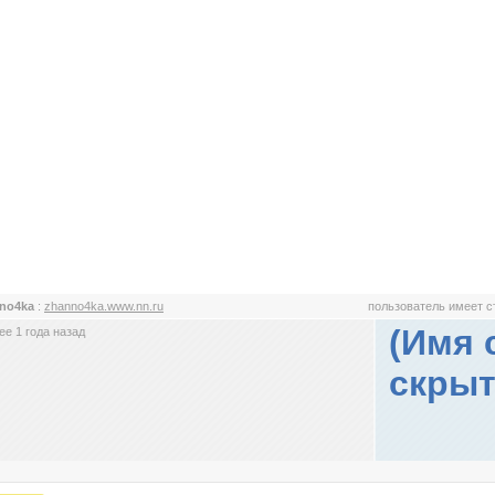
nno4ka
:
zhanno4ka.www.nn.ru
пользователь имеет 
(Имя 
е 1 года назад
скрыт